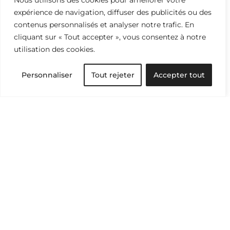
Nous utilisons des cookies pour améliorer votre
expérience de navigation, diffuser des publicités ou des
Paris Good Fashion
contenus personnalisés et analyser notre trafic. En
cliquant sur « Tout accepter », vous consentez à notre
utilisation des cookies.
#
association
, 
France
, 
industrie
, 
mode durable
Personnaliser
Tout rejeter
Accepter tout
Friendly Reminder
❝
BUY LESS,
CHOOSE WELL,