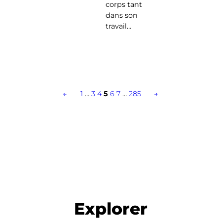
corps tant
dans son
travail…
←
1
…
3
4
5
6
7
…
285
→
Explorer