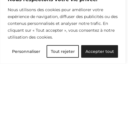
Nous utilisons des cookies pour améliorer votre
expérience de navigation, diffuser des publicités ou des
contenus personnalisés et analyser notre trafic. En
cliquant sur « Tout accepter », vous consentez à notre
utilisation des cookies.
Personnaliser
Tout rejeter
Accepter tout
Sens & Perspectives
Recevez notre sélection d’articles et d’idées
pour tout savoir du monde textile et passer à
l’action.
Abonnez-vous à l’infolettre