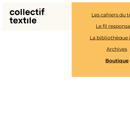
Aller
au
Les cahiers du t
contenu
Le fil respons
La bibliothèque 
Archives
Boutique