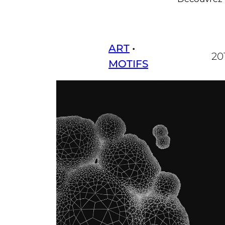
ART
 • 
20
MOTIFS