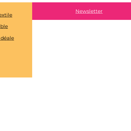
Newsletter
extile
able
idéale