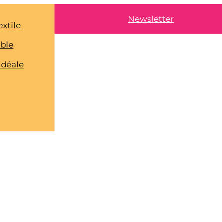
Newsletter
extile
able
idéale