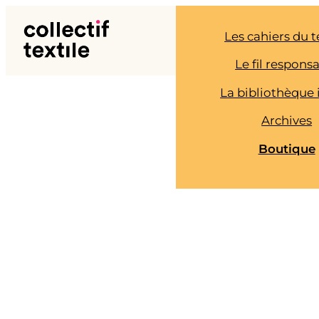
Aller
au
Les cahiers du t
contenu
Le fil respons
La bibliothèque 
Archives
Boutique