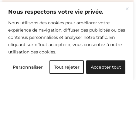
Sens & Perspectives
Nous respectons votre vie privée.
Nous utilisons des cookies pour améliorer votre
Recevez notre sélection d’articles et d’idées
expérience de navigation, diffuser des publicités ou des
pour tout savoir du monde textile et passer à
contenus personnalisés et analyser notre trafic. En
l’action.
cliquant sur « Tout accepter », vous consentez à notre
utilisation des cookies.
Abonnez-vous à l’infolettre
Personnaliser
Tout rejeter
Accepter tout