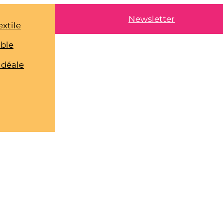
Newsletter
extile
able
idéale