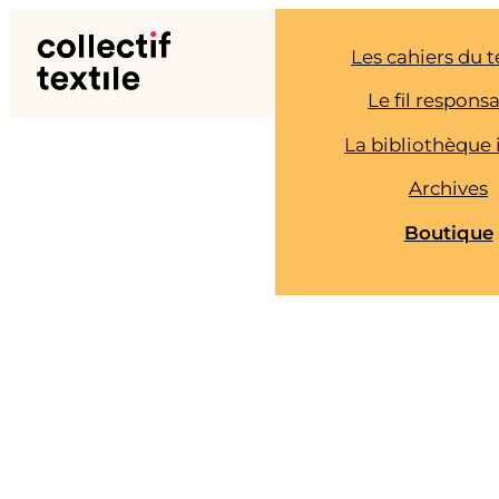
Aller
au
Les cahiers du t
contenu
Le fil respons
La bibliothèque 
Archives
Boutique