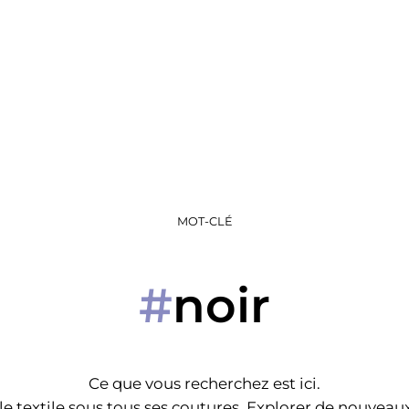
MOT-CLÉ
noir
#
Ce que vous recherchez est ici.
e textile sous tous ses coutures. Explorer de nouveaux 