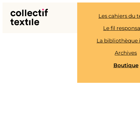
Aller
au
Les cahiers du t
contenu
Le fil respons
La bibliothèque 
Archives
Boutique