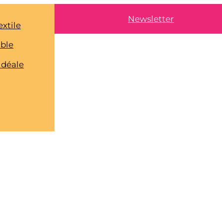
Newsletter
extile
able
idéale