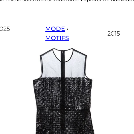
025
MODE
 • 
2015
MOTIFS