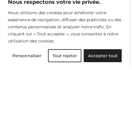
Nous respectons votre vie privée.
Recevez notre sélection d’articles et d’idées
Nous utilisons des cookies pour améliorer votre
pour tout savoir du monde textile et passer à
expérience de navigation, diffuser des publicités ou des
l’action.
contenus personnalisés et analyser notre trafic. En
cliquant sur « Tout accepter », vous consentez à notre
utilisation des cookies.
Abonnez-vous à l’infolettre
Personnaliser
Tout rejeter
Accepter tout