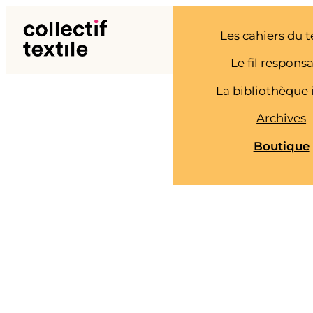
Aller
au
Les cahiers du t
contenu
Le fil respons
La bibliothèque 
Archives
Boutique