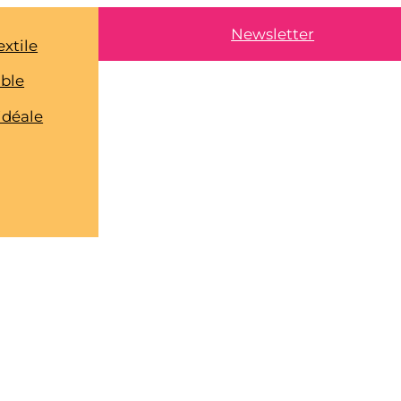
Newsletter
extile
able
idéale