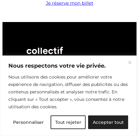
Je réserve mon billet
Nous respectons votre vie privée.
Nous utilisons des cookies pour améliorer votre
NEWSLETTER
expérience de navigation, diffuser des publicités ou des
contenus personnalisés et analyser notre trafic. En
Fils &
cliquant sur « Tout accepter », vous consentez à notre
Perspectives
utilisation des cookies.
Personnaliser
Tout rejeter
Accepter tout
Nous explorons et analysons