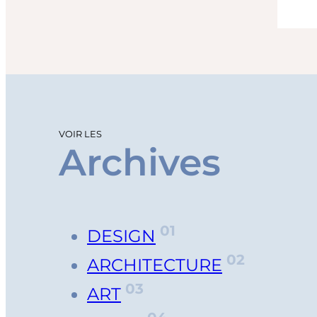
VOIR LES
Archives
01
DESIGN
02
ARCHITECTURE
03
ART