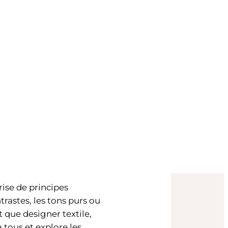
rise de principes
rastes, les tons purs ou
 que designer textile,
 tous et explore les