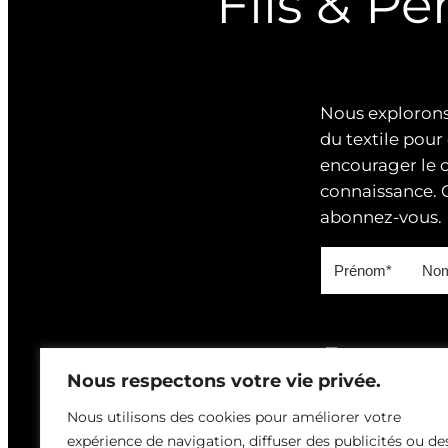
Fils & Pe
Nous explorons
du textile pour 
encourager le 
connaissance. G
abonnez-vous.
En soumettant 
Nous respectons votre vie privée.
recevoir une dem
notre newsletter. 
Nous utilisons des cookies pour améliorer votre
conformément à 
expérience de navigation, diffuser des publicités ou de