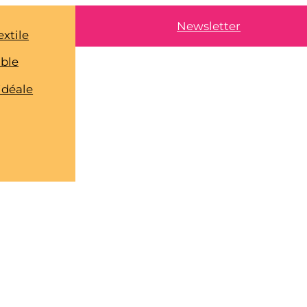
Newsletter
extile
able
idéale