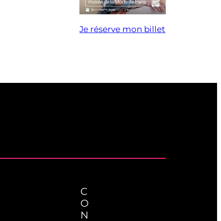
Je réserve mon billet
C
O
N