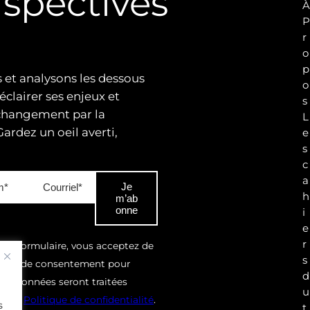
rspectives
r
o
p
 et analysons les dessous
o
éclairer ses enjeux et
s
changement par la
L
ardez un oeil averti,
e
s
c
a
Je
h
m’ab
onne
i
e
r
ce formulaire, vous acceptez de
s
ande de consentement pour
d
Vos données seront traitées
u
notre
Politique de confidentialité
.
s
t