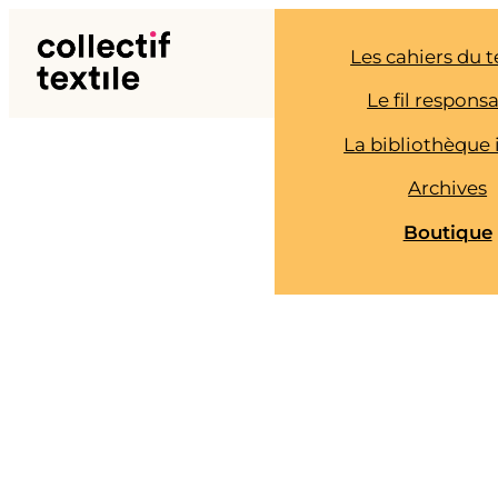
Aller
au
Les cahiers du t
contenu
Le fil respons
La bibliothèque 
Archives
Boutique