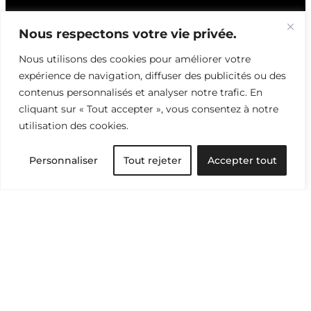
Nous respectons votre vie privée.
Nous utilisons des cookies pour améliorer votre
expérience de navigation, diffuser des publicités ou des
contenus personnalisés et analyser notre trafic. En
cliquant sur « Tout accepter », vous consentez à notre
NEWSLETTER
utilisation des cookies.
Fils &
Personnaliser
Tout rejeter
Accepter tout
Perspectives
Nous explorons et analysons
les dessous du textile pour
éclairer ses enjeux et
encourager le changement
par la connaissance. Gardez
un oeil averti, abonnez-vous.