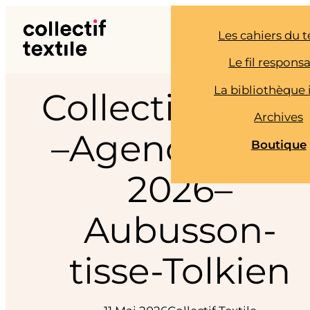
Aller
au
Les cahiers du t
contenu
Le fil respons
La bibliothèque 
Collectif_Textil
Archives
–Agenda–Mai-
Boutique
2026–
Aubusson-
tisse-Tolkien