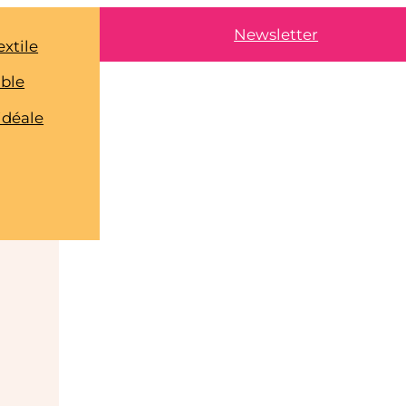
Newsletter
extile
able
idéale
e