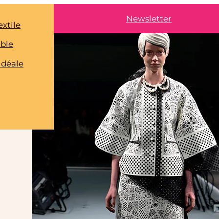
Newsletter
extile
able
idéale