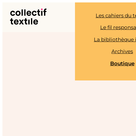
Aller
au
Les cahiers du t
contenu
Le fil respons
La bibliothèque 
Archives
Boutique