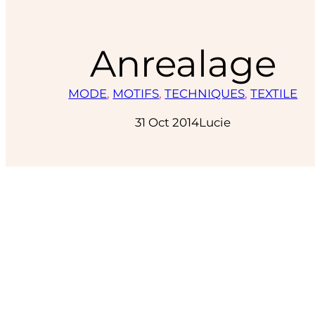
Anrealage
MODE
, 
MOTIFS
, 
TECHNIQUES
, 
TEXTILE
31 Oct 2014
Lucie