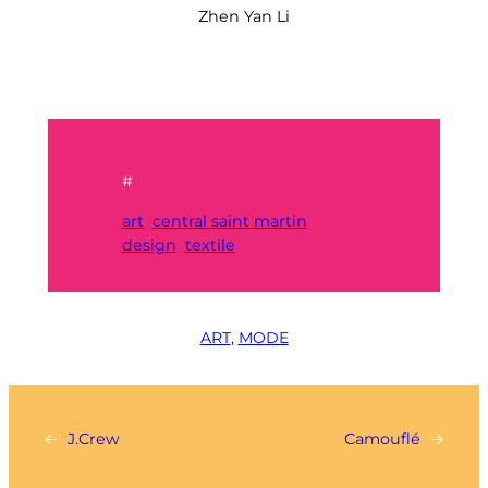
Zhen Yan Li
#
art
central saint martin
design
textile
ART
, 
MODE
←
J.Crew
Camouflé
→