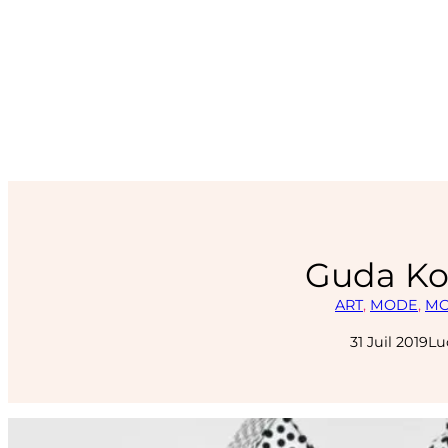
Guda Ko
ART
, 
MODE
, 
MO
31 Juil 2019
Lu