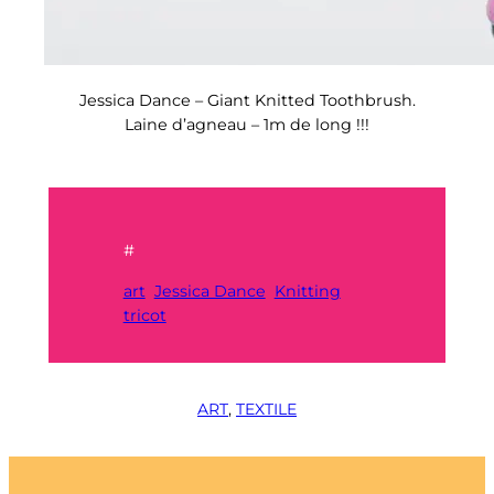
Jessica Dance – Giant Knitted Toothbrush.
Laine d’agneau – 1m de long !!!
#
art
Jessica Dance
Knitting
tricot
ART
, 
TEXTILE