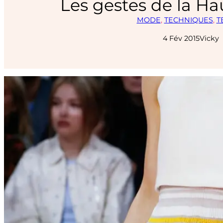
Les gestes de la Ha
MODE
, 
TECHNIQUES
, 
T
4 Fév 2015
Vicky