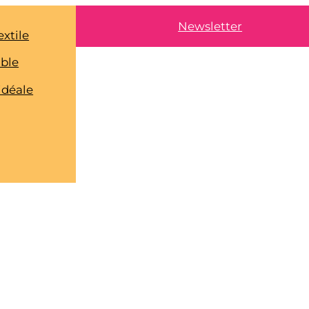
Newsletter
extile
able
idéale