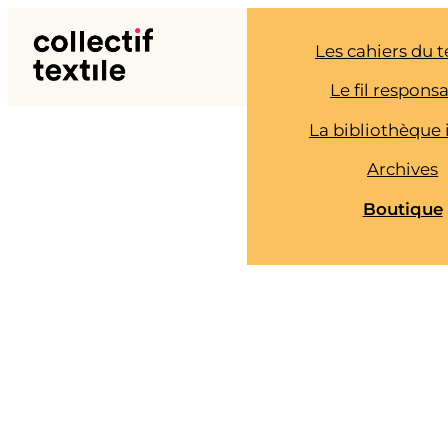
Aller
au
Les cahiers du t
contenu
Le fil respons
La bibliothèque 
Archives
Boutique