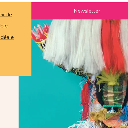
Newsletter
extile
able
idéale