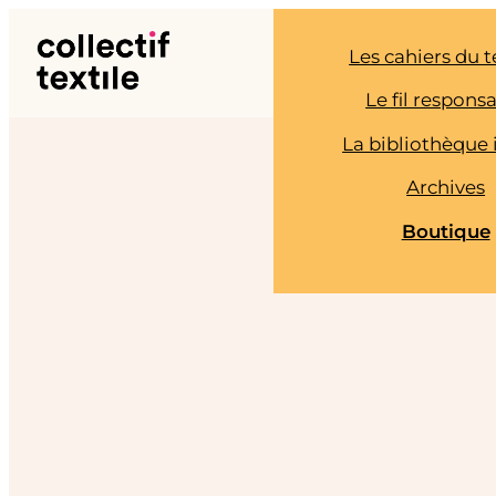
Aller
au
Les cahiers du t
contenu
Le fil respons
La bibliothèque 
Archives
Boutique