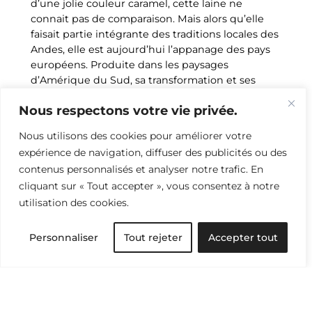
d’une jolie couleur caramel, cette laine ne
connait pas de comparaison. Mais alors qu’elle
faisait partie intégrante des traditions locales des
Andes, elle est aujourd’hui l’appanage des pays
européens. Produite dans les paysages
d’Amérique du Sud, sa transformation et ses
profits ne reviennent pas à la région. En 2022,
Nous respectons votre vie privée.
2
une étude
effarante révèle que seul 3 % de la
valeur totale générée par la chaîne de la laine de
Nous utilisons des cookies pour améliorer votre
vigogne, reviennent aux producteurs des Andes.
expérience de navigation, diffuser des publicités ou des
Le reste est divisé entre les manufactures
contenus personnalisés et analyser notre trafic. En
italiennes, les maisons de luxe et les marchés
cliquant sur « Tout accepter », vous consentez à notre
européens et asiatiques.
utilisation des cookies.
La vigogne est un animal andin. Le produit fini,
lui, appartient à un autre monde.
Personnaliser
Tout rejeter
Accepter tout