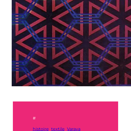
#
histoire
textile
Varava