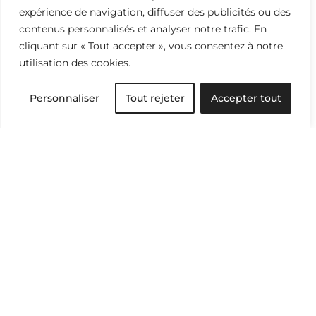
éclairer ses enjeux et
expérience de navigation, diffuser des publicités ou des
encourager le changement
contenus personnalisés et analyser notre trafic. En
par la connaissance. Gardez
cliquant sur « Tout accepter », vous consentez à notre
un oeil averti, abonnez-vous.
utilisation des cookies.
Personnaliser
Tout rejeter
Accepter tout
Je m’abonne
En soumettant ce
formulaire, vous acceptez de
recevoir une demande de
consentement pour notre