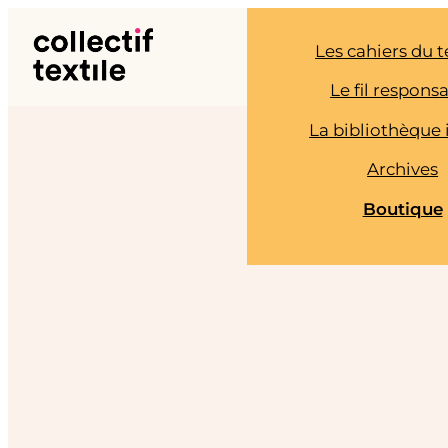
Aller
au
Les cahiers du t
contenu
Le fil respons
La bibliothèque 
Archives
Boutique