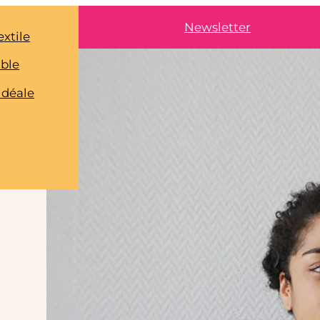
Newsletter
extile
able
idéale