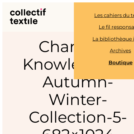
Aller
au
Les cahiers du t
contenu
Le fil respons
La bibliothèque 
Charlotte-
Archives
Knowles-2015-
Boutique
Autumn-
Winter-
Collection-5-