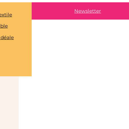
Newsletter
extile
able
idéale