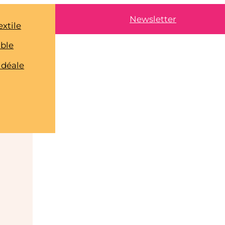
Newsletter
extile
able
idéale