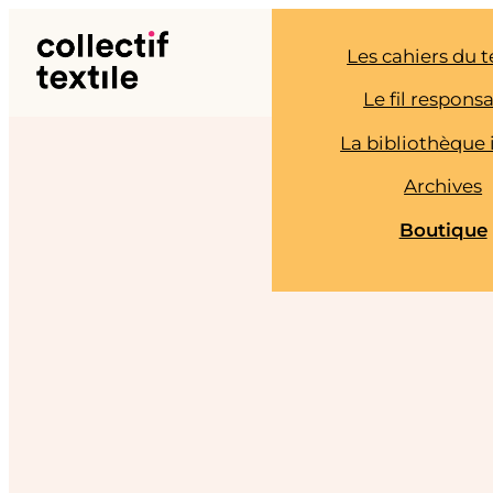
Aller
au
Les cahiers du t
contenu
Le fil respons
La bibliothèque 
Archives
Boutique