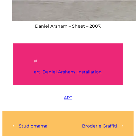
Daniel Arsham – Sheet – 2007.
#
art
Daniel Arsham
installation
ART
←
Studiomama
Broderie Graffiti
→