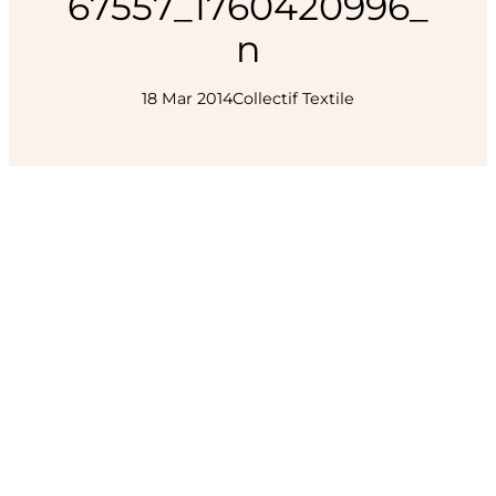
67557_1760420996_
n
18 Mar 2014
Collectif Textile