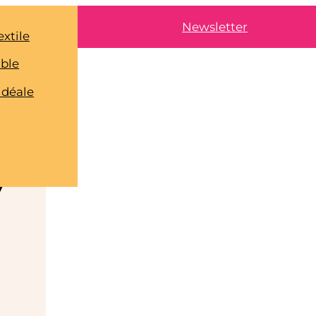
Newsletter
extile
able
idéale
5
7