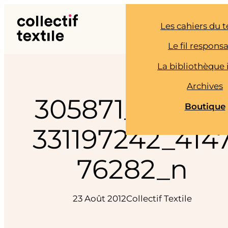
Aller
au
Les cahiers du t
contenu
Le fil respons
La bibliothèque 
Archives
305871_25505
Boutique
331197242_414
76282_n
23 Août 2012
Collectif Textile