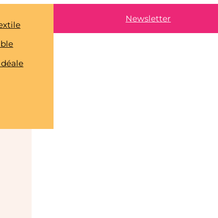
Newsletter
extile
able
idéale