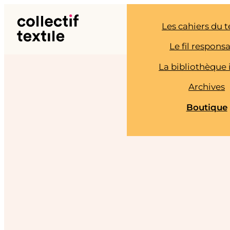
Aller
au
Les cahiers du t
contenu
Le fil respons
La bibliothèque 
Archives
Boutique