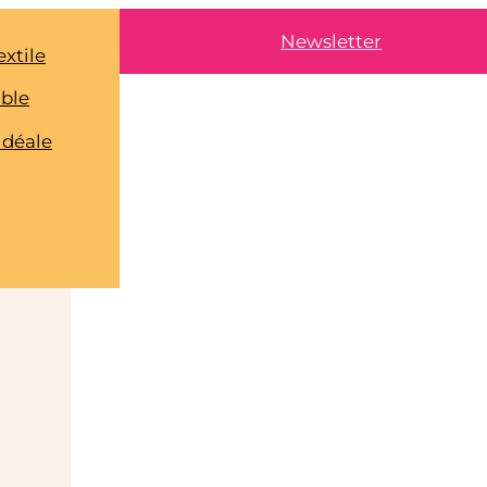
Newsletter
extile
able
idéale