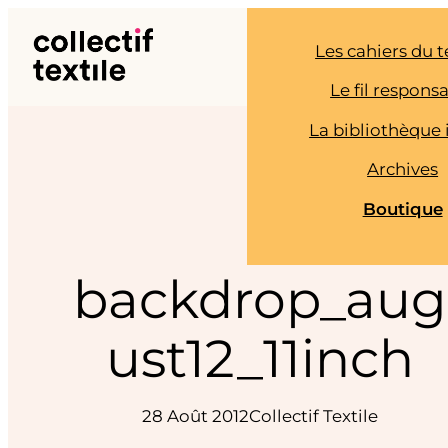
Aller
au
Les cahiers du t
contenu
Le fil respons
La bibliothèque 
Archives
Boutique
backdrop_aug
ust12_11inch
28 Août 2012
Collectif Textile