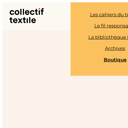
Aller
au
Les cahiers du t
contenu
Le fil respons
La bibliothèque 
Archives
Boutique