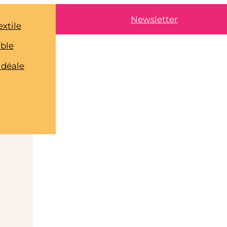
Newsletter
extile
able
idéale