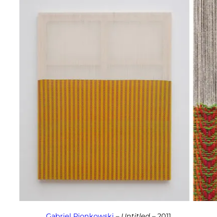
Gabriel Pionkowski
–
Untitled
– 2011