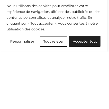
encourager le changement
Nous utilisons des cookies pour améliorer votre
par la connaissance. Gardez
expérience de navigation, diffuser des publicités ou des
un oeil averti, abonnez-vous.
contenus personnalisés et analyser notre trafic. En
cliquant sur « Tout accepter », vous consentez à notre
utilisation des cookies.
Personnaliser
Tout rejeter
Accepter tout
Je m’abonne
En soumettant ce
formulaire, vous acceptez de
recevoir une demande de
consentement pour notre
newsletter. Vos données seront