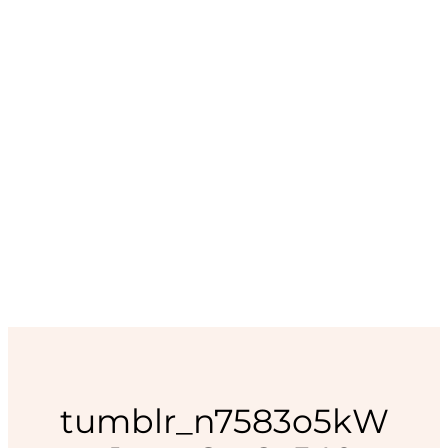
tumblr_n7583o5kW