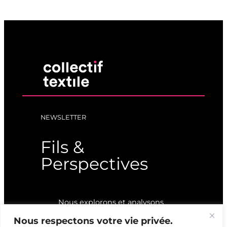
NEWSLETTER
Fils &
Perspectives
Nous explorons et analysons
les dessous du textile pour
Nous respectons votre vie privée.
éclairer ses enjeux et