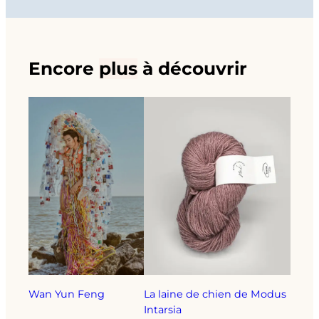
Encore
plus
à découvrir
Wan Yun Feng
La laine de chien de Modus
Intarsia