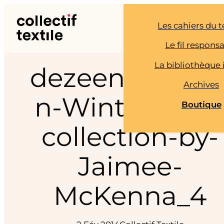
Aller
au
Les cahiers du t
contenu
Le fil respons
La bibliothèque 
dezeen_Autu
Archives
n-Winter-2013
Boutique
collection-by-
Jaimee-
McKenna_4