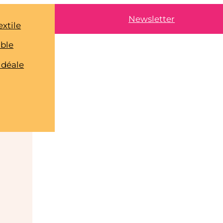
Newsletter
extile
able
idéale
m
-