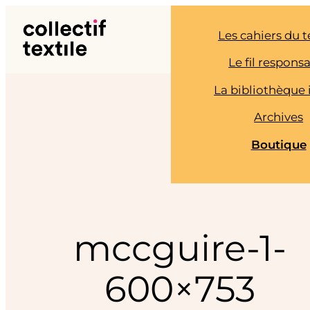
Aller
au
Les cahiers du t
contenu
Le fil respons
La bibliothèque 
Archives
Boutique
mccguire-1-
600×753