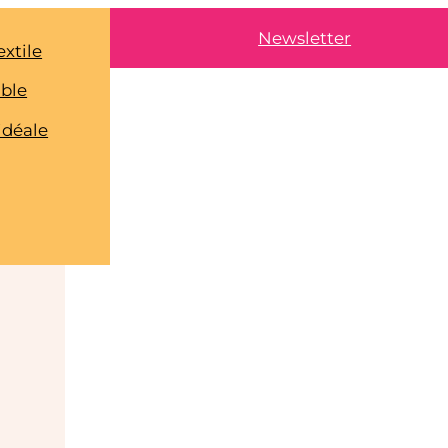
Newsletter
extile
able
idéale