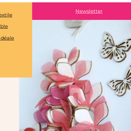
Newsletter
extile
able
idéale