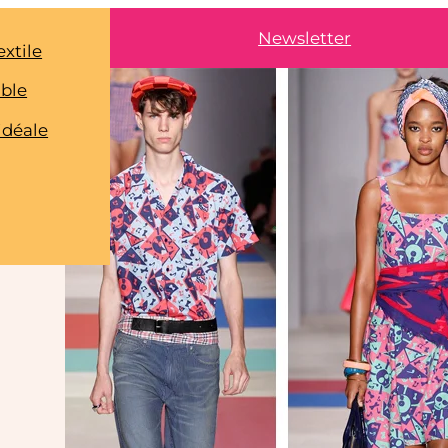
Newsletter
extile
able
idéale