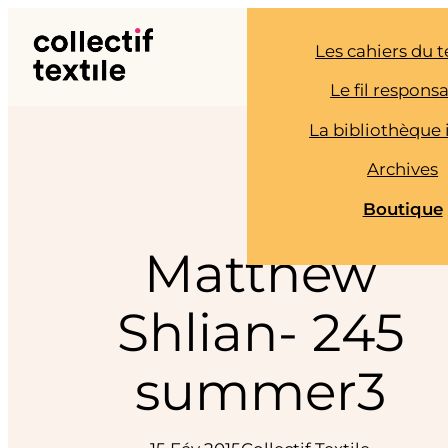
Aller
au
Les cahiers du t
contenu
Le fil respons
La bibliothèque 
Archives
Boutique
Matthew
Shlian- 245
summer3