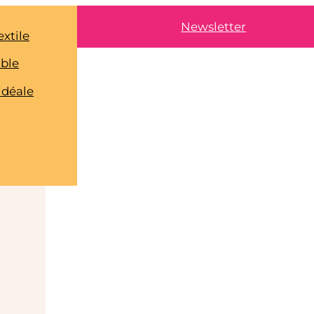
Newsletter
extile
able
idéale