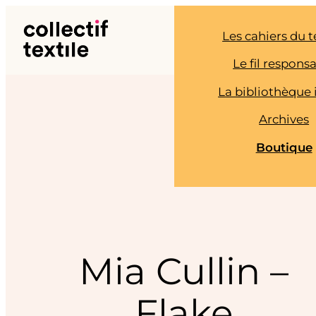
Aller
au
Les cahiers du t
contenu
Le fil respons
La bibliothèque 
Archives
Boutique
Mia Cullin –
Flake