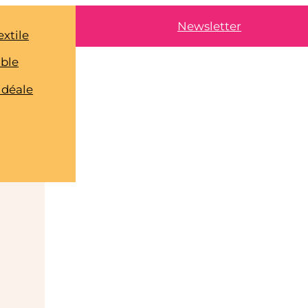
Newsletter
extile
able
idéale