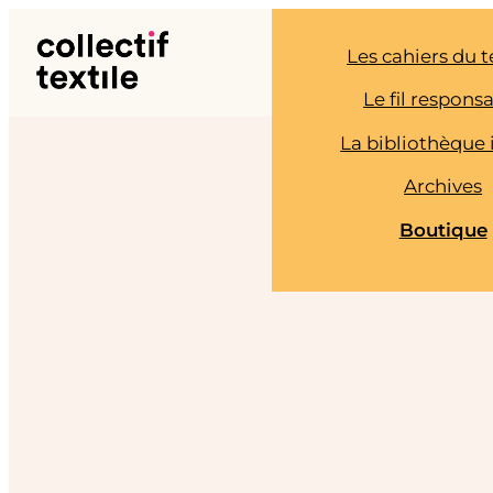
Aller
au
Les cahiers du t
contenu
Le fil respons
La bibliothèque 
Archives
Boutique