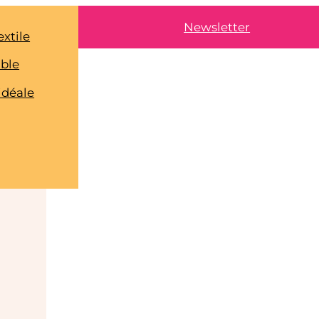
Newsletter
extile
able
idéale