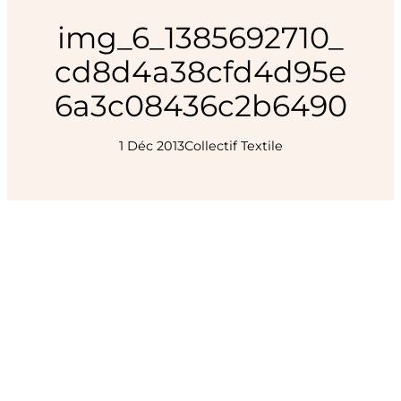
img_6_1385692710_
cd8d4a38cfd4d95e
6a3c08436c2b6490
1 Déc 2013
Collectif Textile