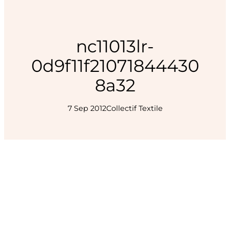
nc11013lr-
0d9f11f21071844430
8a32
7 Sep 2012
Collectif Textile