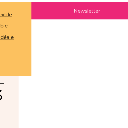
Newsletter
extile
able
idéale
0
_
3