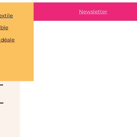
Newsletter
extile
able
idéale
–
–