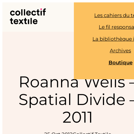
Aller
au
Les cahiers du t
contenu
Le fil respons
La bibliothèque 
Archives
Boutique
Roanna Wells 
Spatial Divide 
2011