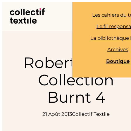
Aller
au
Les cahiers du t
contenu
Le fil respons
La bibliothèque 
Archives
Robert Wun –
Boutique
Collection
Burnt 4
21 Août 2013
Collectif Textile