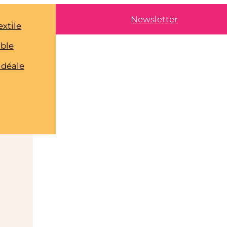
Newsletter
extile
able
idéale