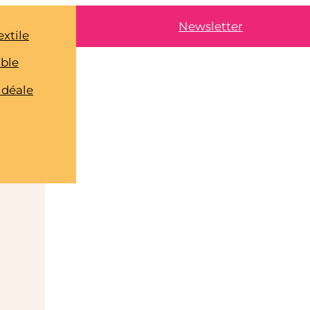
Newsletter
extile
able
idéale
e