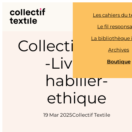
Aller
au
Les cahiers du t
contenu
Le fil respons
La bibliothèque 
Collectif_Textil
Archives
-Livre-S-
Boutique
habiller-
ethique
19 Mar 2025
Collectif Textile