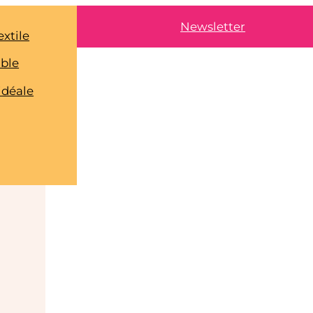
Newsletter
extile
able
idéale