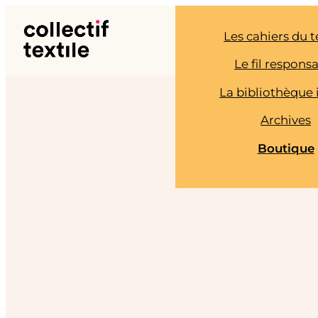
Aller
au
Les cahiers du t
contenu
Le fil respons
La bibliothèque 
Archives
Boutique